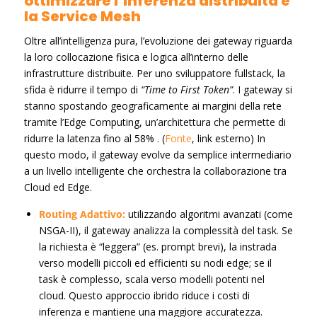
ottimizzare l’inferenza distribuita e
la Service Mesh
Oltre all’intelligenza pura, l’evoluzione dei gateway riguarda
la loro collocazione fisica e logica all’interno delle
infrastrutture distribuite. Per uno sviluppatore fullstack, la
sfida è ridurre il tempo di
“Time to First Token”
. I gateway si
stanno spostando geograficamente ai margini della rete
tramite l’Edge Computing, un’architettura che permette di
ridurre la latenza fino al 58% . (
Fonte
, link esterno) In
questo modo, il gateway evolve da semplice intermediario
a un livello intelligente che orchestra la collaborazione tra
Cloud ed Edge.
Routing Adattivo:
utilizzando algoritmi avanzati (come
NSGA-II), il gateway analizza la complessità del task. Se
la richiesta è “leggera” (es. prompt brevi), la instrada
verso modelli piccoli ed efficienti su nodi edge; se il
task è complesso, scala verso modelli potenti nel
cloud. Questo approccio ibrido riduce i costi di
inferenza e mantiene una maggiore accuratezza.