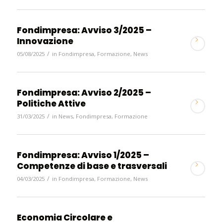
Fondimpresa: Avviso 3/2025 –
Innovazione
/
05/08/2025
in
Fondimpresa
,
Formazione
,
News
Fondimpresa: Avviso 2/2025 –
Politiche Attive
/
31/03/2025
in
News
,
Fondimpresa
,
Formazione
Fondimpresa: Avviso 1/2025 –
Competenze di base e trasversali
/
04/03/2025
in
Fondimpresa
,
Formazione
,
News
Economia Circolare e