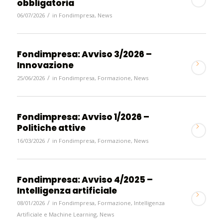
obbligatoria
/
06/07/2026
in
Fondimpresa
,
News
Fondimpresa: Avviso 3/2026 –
Innovazione
/
25/06/2026
in
Fondimpresa
,
Formazione
,
News
Fondimpresa: Avviso 1/2026 –
Politiche attive
/
16/03/2026
in
Fondimpresa
,
Formazione
,
News
Fondimpresa: Avviso 4/2025 –
Intelligenza artificiale
/
08/01/2026
in
Fondimpresa
,
Formazione
,
Intelligenza
Artificiale e Machine Learning
,
News