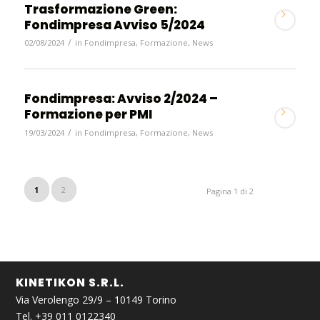
Trasformazione Green:
Fondimpresa Avviso 5/2024
/
02/08/2024
in
Fondimpresa
,
Formazione
,
News
Fondimpresa: Avviso 2/2024 –
Formazione per PMI
/
19/03/2024
in
Fondimpresa
,
Formazione
,
News
1
2
Pagina 1 di 2
KINETIKON S.R.L.
Via Verolengo 29/9 – 10149 Torino
Tel. +39 011 0122340