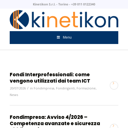
Kinetikon S.r.l. - Torino - +39 011 0122340
Menu
Fondi Interprofessionali: come
vengono utilizzati dai team ICT
/
20/07/2026
in
Fondimpresa
,
Fondirigenti
,
Formazione
,
News
Fondimpresa: Avviso 4/2026 –
Competenza avanzate e sicurezza