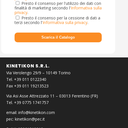
Presto il consenso per l'utilizzo dei dati con
finalità di marketing secondo l'
Informativa sulla
privacy
.
Presto il consenso per la cessione di dati a
terzi secondo l'
Informativa sulla privacy
.
KINETIKON S.R.L.
Via Verolengo 29/9 – 10149 Torino
Tel. +39 011 0122340
Fax +39 011 19213523
Via Asi Asse Attrezzato 11 – 03013 Ferentino (FR)
Tel. +39 0775 1741757
email:
info@kinetikon.com
pec:
kinetikon@pec.it