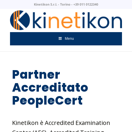
Kinetikon S.r.l. - Torino - +39 011 0122340
Menu
Partner
Accreditato
PeopleCert
Kinetikon è Accredited Examination