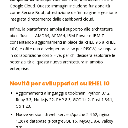
Google Cloud. Queste immagini includono funzionalità
come Secure Boot, attestazione dell’immagine e gestione
integrata direttamente dalle dashboard cloud.
Infine, la piattaforma amplia il supporto alle architetture
più diffuse — AMD64, ARM64, IBM Power e IBM Z —
consentendo aggiornamenti in-place da RHEL 9.6 a RHEL
10.0, e offre una developer preview per RISC-V, sviluppata
in collaborazione con SiFive, per chi desidera esplorare le
potenzialità di questa nuova architettura in ambito
enterprise.
Novità per sviluppatori su RHEL 10
Aggiornamenti a linguaggi e toolchain: Python 3.12,
Ruby 3.3, Node.js 22, PHP 8.3, GCC 14.2, Rust 1.84.1,
Go 1.23.
Nuove versioni di web server (Apache 2.4.62, nginx
1.26) e database (PostgreSQL 16, MySQL 8.4, Valkey
7.2).