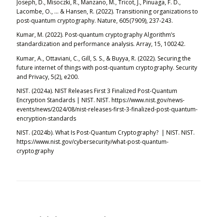
Joseph, D., Misoczki, R., Manzano, M., Tricot, J., Pinuaga, F. D.,
Lacombe, O., … & Hansen, R. (2022). Transitioning organizations to
post-quantum cryptography.
Nature
,
605
(7909), 237-243.
Kumar, M. (2022). Post-quantum cryptography Algorithm’s
standardization and performance analysis.
Array
,
15
, 100242.
Kumar, A., Ottaviani, C., Gill, S. S., & Buyya, R. (2022). Securing the
future internet of things with post‐quantum cryptography.
Security
and Privacy
,
5
(2), e200.
NIST. (2024a).
NIST Releases First 3 Finalized Post-Quantum
Encryption Standards | NIST
. NIST. https://www.nist.gov/news-
events/news/2024/08/nist-releases-first-3-finalized-post-quantum-
encryption-standards
NIST. (2024b).
What Is Post-Quantum Cryptography? | NIST
. NIST.
https://www.nist.gov/cybersecurity/what-post-quantum-
cryptography