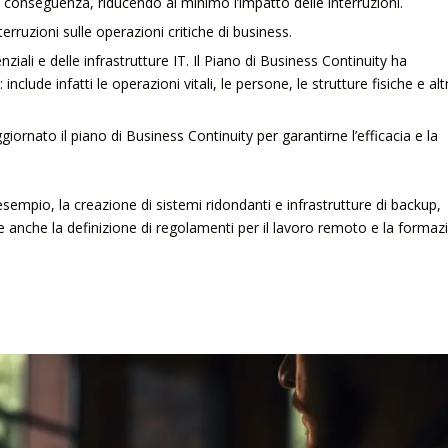
 di conseguenza, riducendo al minimo l’impatto delle interruzioni.
nterruzioni sulle operazioni critiche di business.
enziali e delle infrastrutture IT. Il Piano di Business Continuity ha
de infatti le operazioni vitali, le persone, le strutture fisiche e altr
ornato il piano di Business Continuity per garantirne l’efficacia e la
empio, la creazione di sistemi ridondanti e infrastrutture di backup,
 anche la definizione di regolamenti per il lavoro remoto e la formaz