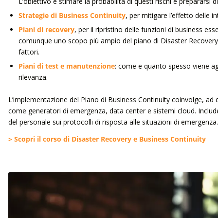
L’obiettivo è stimare la probabilità di questi rischi e prepararsi
Strategie di Business Continuity
, per mitigare l’effetto delle i
Piani di recovery
, per il ripristino delle funzioni di business ess
comunque uno scopo più ampio del piano di Disaster Recovery: inclu
fattori.
Piani di test e manutenzione
: come e quanto spesso viene aggi
rilevanza.
L’implementazione del Piano di Business Continuity coinvolge, ad es
come generatori di emergenza, data center e sistemi cloud. Include
del personale sui protocolli di risposta alle situazioni di emergenza.
> Scopri il corso di Disaster Recovery e Business Continuity