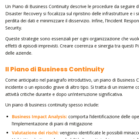
Un Piano di Business Continuity descrive le procedure da seguire du
Disaster Recovery si focalizza sul ripristino delle infrastrutture e i
perdita dei dati e minimizzare il disservizio. Infine, l’Incident Respo
Security.
Queste strategie sono essenziali per ogni organizzazione che vuole 
effetti di episodi imprevisti. Creare coerenza e sinergia tra questi 
delle aziende.
Il Piano di Business Continuity
Come anticipato nel paragrafo introduttivo, un piano di Business C
incidente o un episodio grave di altro tipo. Si tratta di un insieme
attività critiche durante e dopo un’interruzione significativa.
Un piano di business continuity spesso include:
Business Impact Analysis:
comporta l’identificazione delle opera
l’implementazione di piani di mitigazione
Valutazione dei rischi:
vengono identificate le possibili minacce