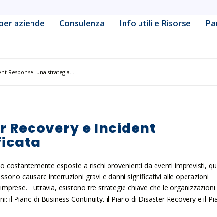
per aziende
Consulenza
Info utili e Risorse
Pa
ine Learning Engineering
Data & Business Intelligence
cy & Strategy
Database Management &
nt Response: una strategia...
Administration
Development
Defensive Security & Operatio
& Collaboration Platform
Digital Marketing
r Recovery e Incident
tive & Container Management
ficata
Frontend & Web Application
Development
tform Administration
 costantemente esposte a rischi provenienti da eventi imprevisti, qua
Governance & Compliance
ssono causare interruzioni gravi e danni significativi alle operazioni
urity Fundamentals
 imprese. Tuttavia, esistono tre strategie chiave che le organizzazioni
ni: il Piano di Business Continuity, il Piano di Disaster Recovery e il P