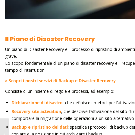
Il Piano di Disaster Recovery
Un piano di Disaster Recovery è il processo di ripristino di ambienti
grave.
Lo scopo fondamentale di un piano di disaster recovery è il recupero 
tempo di interruzioni.
> Scopri i nostri servizi di Backup e Disaster Recovery
Consiste di un insieme di regole e processi, ad esempio:
Dichiarazione di disastro
, che definisce i metodi per l’attivaz
Recovery site activation
, che descrive l’attivazione del sito di 
comportare la migrazione delle operazioni a un sito alternativo o
Backup e ripristino dei dati
: specifica i protocolli di backup d
Malware e Malware
copiare e la posizione in cui archiviare i backup
Analysis: tipologie e