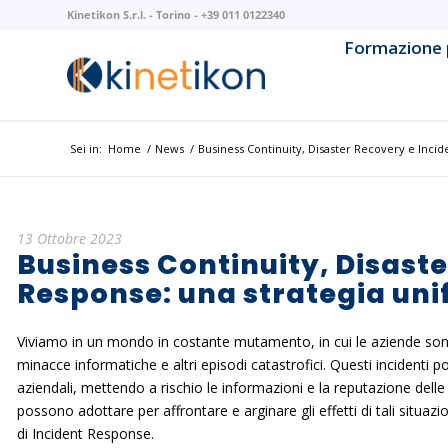
Kinetikon S.r.l. - Torino - +39 011 0122340
Formazione 
AI & Mach
AI Litera
Sei in:
Home
/
News
/
Business Continuity, Disaster Recovery e Incide
Backend 
Business 
13 Ottobre 2023
Business Continuity, Disaste
Cloud Na
Response: una strategia uni
Cloud Pla
Viviamo in un mondo in costante mutamento, in cui le aziende sono
minacce informatiche e altri episodi catastrofici. Questi incidenti po
Cybersec
aziendali, mettendo a rischio le informazioni e la reputazione delle
possono adottare per affrontare e arginare gli effetti di tali situazio
di Incident Response.