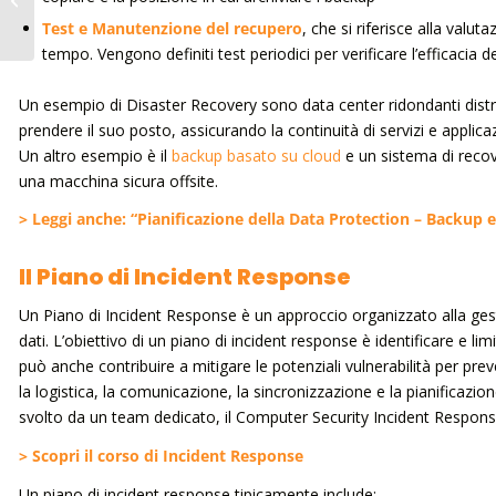
strumenti open source
Test e Manutenzione del recupero
, che si riferisce alla val
tempo. Vengono definiti test periodici per verificare l’efficacia 
Un esempio di Disaster Recovery sono data center ridondanti distribu
prendere il suo posto, assicurando la continuità di servizi e applicaz
Un altro esempio è il
backup basato su cloud
e un sistema di recove
una macchina sicura offsite.
> Leggi anche: “Pianificazione della Data Protection – Backup 
Il Piano di Incident Response
Un Piano di Incident Response è un approccio organizzato alla gesti
dati. L’obiettivo di un piano di incident response è identificare e limi
può anche contribuire a mitigare le potenziali vulnerabilità per prev
la logistica, la comunicazione, la sincronizzazione e la pianificazi
svolto da un team dedicato, il Computer Security Incident Respons
> Scopri il corso di Incident Response
Un piano di incident response tipicamente include: