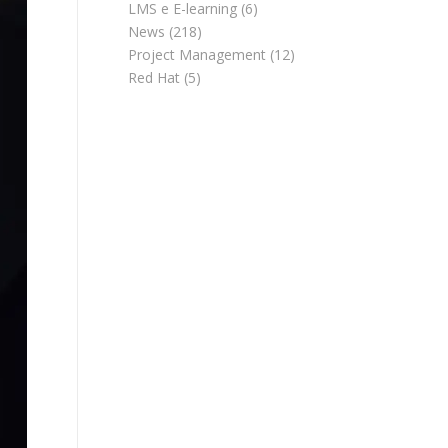
LMS e E-learning
(6)
News
(218)
Project Management
(12)
Red Hat
(5)