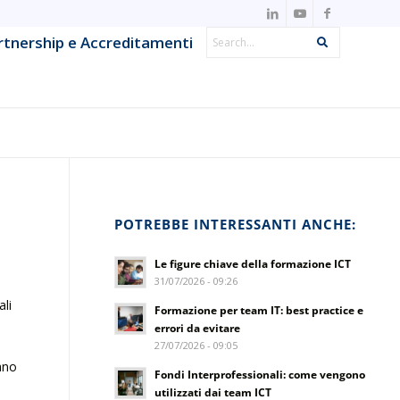
Search
rtnership e Accreditamenti
Search
IT Observability & Monitoring
Metodologie Agile & DevOps
Offensive Security & Penetration
ns
Testing
POTREBBE INTERESSANTI ANCHE:
Project & IT Service Management
Le figure chiave della formazione ICT
Strumenti e framework per lo sviluppo
31/07/2026 - 09:26
System Network & Operations
li
Formazione per team IT: best practice e
errori da evitare
27/07/2026 - 09:05
iano
Fondi Interprofessionali: come vengono
utilizzati dai team ICT