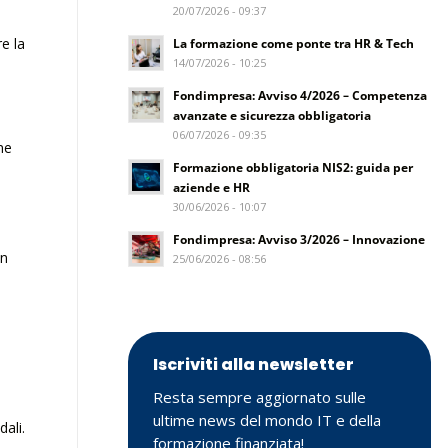
20/07/2026 - 09:37
re la
La formazione come ponte tra HR & Tech
14/07/2026 - 10:25
Fondimpresa: Avviso 4/2026 – Competenza
avanzate e sicurezza obbligatoria
06/07/2026 - 09:35
ne
Formazione obbligatoria NIS2: guida per
aziende e HR
30/06/2026 - 10:07
Fondimpresa: Avviso 3/2026 – Innovazione
un
25/06/2026 - 08:56
Iscriviti alla newsletter
Resta sempre aggiornato sulle
ultime news del mondo IT e della
ali.
formazione finanziata!