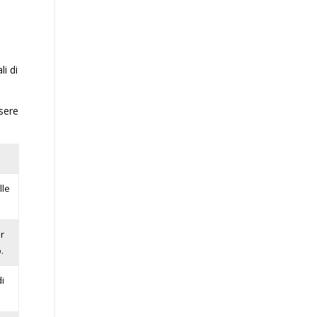
li di
ssere
lle
er
.
i