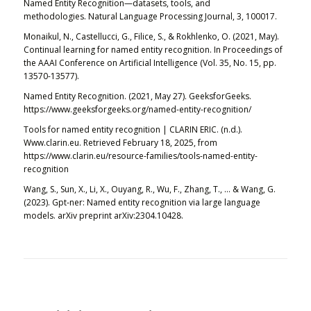
Named Entity Recognition—datasets, tools, and
methodologies.
Natural Language Processing Journal
,
3
, 100017.
Monaikul, N., Castellucci, G., Filice, S., & Rokhlenko, O. (2021, May).
Continual learning for named entity recognition. In
Proceedings of
the AAAI Conference on Artificial Intelligence
(Vol. 35, No. 15, pp.
13570-13577).
Named Entity Recognition
. (2021, May 27). GeeksforGeeks.
https://www.geeksforgeeks.org/named-entity-recognition/
Tools for named entity recognition | CLARIN ERIC
. (n.d.).
Www.clarin.eu. Retrieved February 18, 2025, from
https://www.clarin.eu/resource-families/tools-named-entity-
recognition
Wang, S., Sun, X., Li, X., Ouyang, R., Wu, F., Zhang, T., … & Wang, G.
(2023). Gpt-ner: Named entity recognition via large language
models.
arXiv preprint arXiv:2304.10428
.