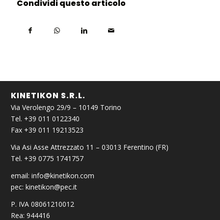
Condividi questo articolo
KINETIKON S.R.L.
Via Verolengo 29/9 – 10149 Torino
Tel. +39 011 0122340
Fax +39 011 19213523
Via Asi Asse Attrezzato 11 – 03013 Ferentino (FR)
Tel. +39 0775 1741757
email:
info@kinetikon.com
pec:
kinetikon@pec.it
P. IVA 08061210012
Rea: 944416