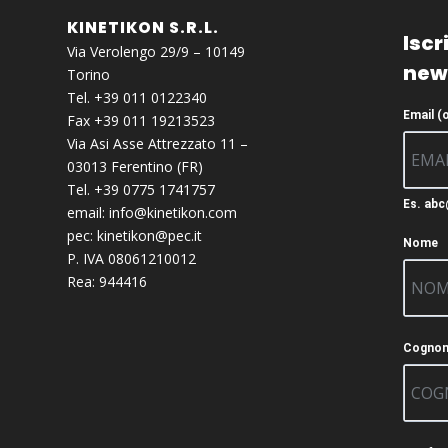
KINETIKON S.R.L.
Iscri
Via Verolengo 29/9 – 10149
new
Torino
Tel. +39 011 0122340
Email (
Fax +39 011 19213523
Via Asi Asse Attrezzato 11 –
03013 Ferentino (FR)
Tel. +39 0775 1741757
Es. ab
email:
info@kinetikon.com
pec:
kinetikon@pec.it
Nome
P. IVA 08061210012
Rea: 944416
Cogno