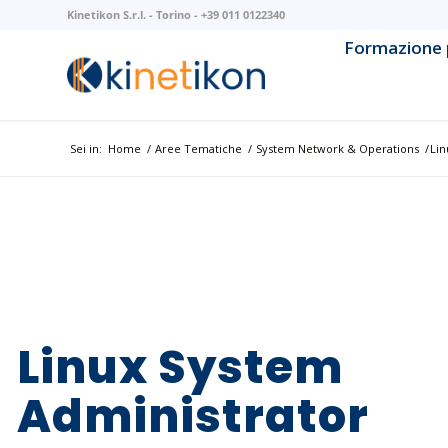
Kinetikon S.r.l. - Torino - +39 011 0122340
Formazione 
AI & Mach
AI Litera
Sei in:
Home
/
Aree Tematiche
/
System Network & Operations
/
Lin
Backend 
Business 
Cloud Na
Cloud Pla
Linux System
Cybersec
Administrator