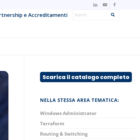
Search
rtnership e Accreditamenti
Search
IT Observability & Monitoring
Metodologie Agile & DevOps
Offensive Security & Penetration
ns
Testing
Scarica il catalogo completo
Project & IT Service Management
Strumenti e framework per lo sviluppo
NELLA STESSA AREA TEMATICA:
System Network & Operations
Windows Administrator
Terraform
Routing & Switching