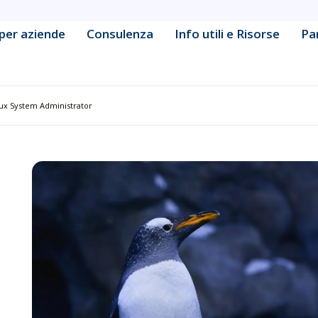
per aziende
Consulenza
Info utili e Risorse
Pa
ine Learning Engineering
Data & Business Intelligence
cy & Strategy
Database Management &
ux System Administrator
Administration
Development
Defensive Security & Operatio
& Collaboration Platform
Digital Marketing
tive & Container Management
Frontend & Web Application
Development
tform Administration
Governance & Compliance
urity Fundamentals