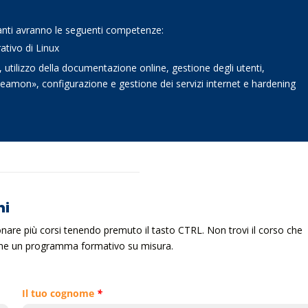
panti avranno le seguenti competenze:
ativo di Linux
, utilizzo della documentazione online, gestione degli utenti,
deamon», configurazione e gestione dei servizi internet e hardening
ni
ionare più corsi tenendo premuto il tasto CTRL. Non trovi il corso che
ieme un programma formativo su misura.
Il tuo cognome
*