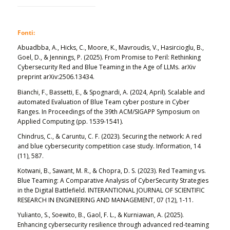
Fonti:
Abuadbba, A., Hicks, C., Moore, K., Mavroudis, V., Hasircioglu, B.,
Goel, D., & Jennings, P. (2025). From Promise to Peril: Rethinking
Cybersecurity Red and Blue Teaming in the Age of LLMs. arXiv
preprint arXiv:2506.13434.
Bianchi, F., Bassetti, E., & Spognardi, A. (2024, April). Scalable and
automated Evaluation of Blue Team cyber posture in Cyber
Ranges. In
Proceedings of the 39th ACM/SIGAPP Symposium on
Applied Computing
(pp. 1539-1541).
Chindrus, C., & Caruntu, C. F. (2023).
Securing the network: A red
and blue cybersecurity competition case study. Information, 14
(11), 587
.
Kotwani, B., Sawant, M. R., & Chopra, D. S. (2023).
Red Teaming vs.
Blue Teaming: A Comparative Analysis of CyberSecurity Strategies
in the Digital Battlefield. INTERANTIONAL JOURNAL OF SCIENTIFIC
RESEARCH IN ENGINEERING AND MANAGEMENT, 07 (12), 1-11
.
Yulianto, S., Soewito, B., Gaol, F. L., & Kurniawan, A. (2025).
Enhancing cybersecurity resilience through advanced red-teaming