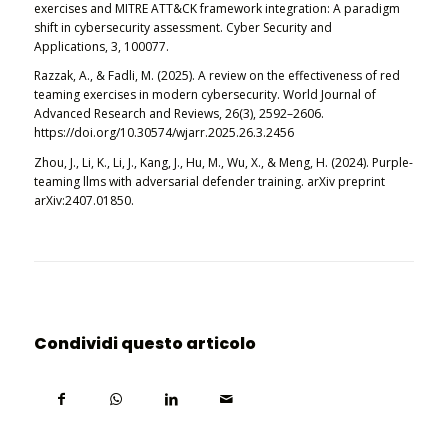
exercises and MITRE ATT&CK framework integration: A paradigm
shift in cybersecurity assessment.
Cyber Security and
Applications
,
3
, 100077.
Razzak, A., & Fadli, M. (2025). A review on the effectiveness of red
teaming exercises in modern cybersecurity.
World Journal of
Advanced Research and Reviews
,
26
(3), 2592–2606.
https://doi.org/10.30574/wjarr.2025.26.3.2456
Zhou, J., Li, K., Li, J., Kang, J., Hu, M., Wu, X., & Meng, H. (2024). Purple-
teaming llms with adversarial defender training.
arXiv preprint
arXiv:2407.01850
.
Condividi questo articolo