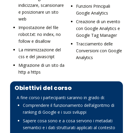
indicizzare, scansionare
Funzioni Principali
e posizionare un sito
Google Analytics
web
Creazione di un evento
Impostazione del file
con Google Analytics e
robot.txt: no index, no
Google Tag Manager
follow e disallow
Tracciamento delle
La minimizzazione del
Conversioni con Google
css e del javascript
Analytics
Migrazione di un sito da
http a https
Obiettivi del corso
A fine corso i partecipanti saranno in grado di:
Comprendere il funzionamento dell’algoritmo di
ranking di Google e i suoi sviluppi
Sapere cosa sono e a cosa servono i metadati
semantici e i dati strutturati applicati al contesto