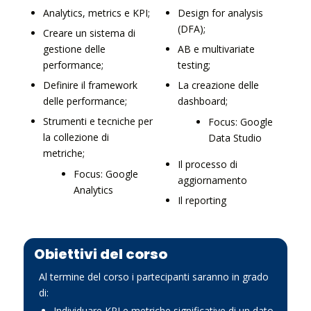
Analytics, metrics e KPI;
Design for analysis
(DFA);
Creare un sistema di
gestione delle
AB e multivariate
performance;
testing;
Definire il framework
La creazione delle
delle performance;
dashboard;
Strumenti e tecniche per
Focus: Google
la collezione di
Data Studio
metriche;
Il processo di
Focus: Google
aggiornamento
Analytics
Il reporting
Obiettivi del corso
Al termine del corso i partecipanti saranno in grado
di:
Individuare KPI e metriche significative di un dato