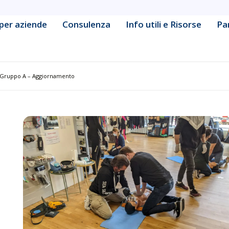
per aziende
Consulenza
Info utili e Risorse
Pa
ine Learning Engineering
Data & Business Intelligence
cy & Strategy
Database Management &
 Gruppo A – Aggiornamento
Administration
Development
Defensive Security & Operatio
& Collaboration Platform
Digital Marketing
tive & Container Management
Frontend & Web Application
Development
tform Administration
Governance & Compliance
urity Fundamentals