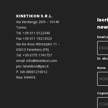
KINETIKON S.R.L.
Iscri
Via Verolengo 29/9 – 10149
new
Torino
Tel. +39 011 0122340
Email (
Fax +39 011 19213523
Via Asi Asse Attrezzato 11 –
03013 Ferentino (FR)
Tel. +39 0775 1741757
Es. ab
email:
info@kinetikon.com
pec:
kinetikon@pec.it
Nome
P. IVA 08061210012
Rea: 944416
Cogno