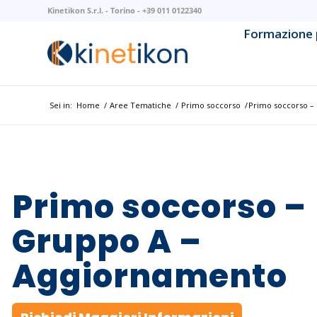
Kinetikon S.r.l. - Torino - +39 011 0122340
Formazione 
AI & Mach
AI Litera
Sei in:
Home
/
Aree Tematiche
/
Primo soccorso
/
Primo soccorso –
Backend 
Business 
Primo soccorso –
Cloud Na
Gruppo A –
Cloud Pla
Cybersec
Aggiornamento