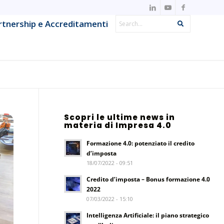
Search
rtnership e Accreditamenti
Search
IT Observability & Monitoring
Metodologie Agile & DevOps
Offensive Security & Penetration
ns
Testing
Scopri le ultime news in
materia di Impresa 4.0
Project & IT Service Management
Formazione 4.0: potenziato il credito
Strumenti e framework per lo sviluppo
d’imposta
18/07/2022 - 09:51
System Network & Operations
Credito d’imposta – Bonus formazione 4.0
2022
07/03/2022 - 15:10
Intelligenza Artificiale: il piano strategico