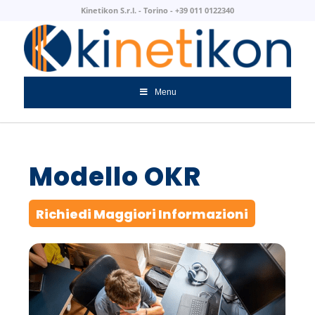
Kinetikon S.r.l. - Torino - +39 011 0122340
Menu
Modello OKR
Richiedi Maggiori Informazioni