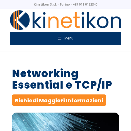
Kinetikon S.r.l. - Torino - +39 011 0122340
Menu
Networking
Essential e TCP/IP
Richiedi Maggiori Informazioni