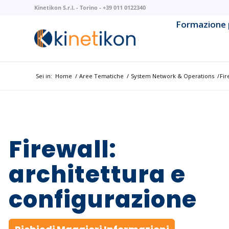
Kinetikon S.r.l. - Torino - +39 011 0122340
Formazione 
AI & Mach
AI Litera
Sei in:
Home
/
Aree Tematiche
/
System Network & Operations
/
Fir
Backend 
Business 
Firewall:
Cloud Na
architettura e
Cloud Pla
Cybersec
configurazione