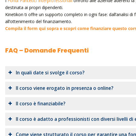
I
Fondi Paritetici Interprofessionali
offrono alle aziende aderenti la p
destinata ai propri dipendenti.
Kinetikon ti offre un supporto completo in ogni fase: dall’analisi di
all’ottenimento del finanziamento.
Compila il form qui sopra e scopri come finanziare questo cor
FAQ – Domande Frequenti
In quali date si svolge il corso?
Il corso viene erogato in presenza o online?
Il corso è finanziabile?
Il corso è adatto a professionisti con diversi livelli di
Come viene strutturato il corso per garantire una fo