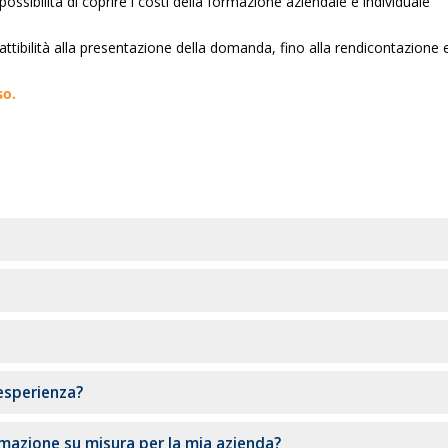
ossibilità di coprire i costi della formazione aziendale e individuale
 fattibilità alla presentazione della domanda, fino alla rendicontazione 
so.
 esperienza?
rmazione su misura per la mia azienda?