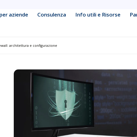
per aziende
Consulenza
Info utili e Risorse
Pa
ine Learning Engineering
Data & Business Intelligence
cy & Strategy
Database Management &
ewall: architettura e configurazione
Administration
Development
Defensive Security & Operatio
& Collaboration Platform
Digital Marketing
tive & Container Management
Frontend & Web Application
Development
tform Administration
Governance & Compliance
urity Fundamentals