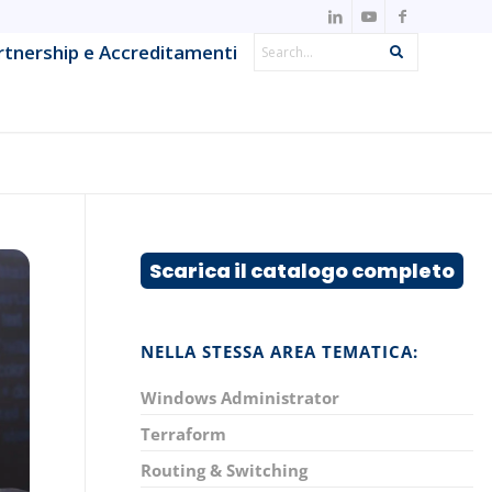
Search
rtnership e Accreditamenti
Search
IT Observability & Monitoring
Metodologie Agile & DevOps
Offensive Security & Penetration
ns
Testing
Scarica il catalogo completo
Project & IT Service Management
Strumenti e framework per lo sviluppo
NELLA STESSA AREA TEMATICA:
System Network & Operations
Windows Administrator
Terraform
Routing & Switching