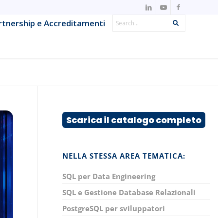
Search
rtnership e Accreditamenti
Search
IT Observability & Monitoring
Metodologie Agile & DevOps
Offensive Security & Penetration
ns
Testing
Scarica il catalogo completo
Project & IT Service Management
Strumenti e framework per lo sviluppo
NELLA STESSA AREA TEMATICA:
System Network & Operations
SQL per Data Engineering
SQL e Gestione Database Relazionali
PostgreSQL per sviluppatori