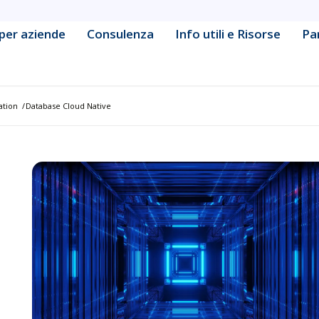
per aziende
Consulenza
Info utili e Risorse
Pa
ine Learning Engineering
Data & Business Intelligence
cy & Strategy
Database Management &
ation
/
Database Cloud Native
Administration
Development
Defensive Security & Operatio
& Collaboration Platform
Digital Marketing
tive & Container Management
Frontend & Web Application
Development
tform Administration
Governance & Compliance
urity Fundamentals