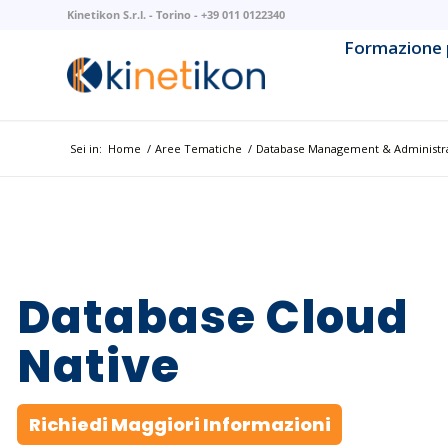
Kinetikon S.r.l. - Torino - +39 011 0122340
Formazione 
AI & Mach
AI Litera
Sei in:
Home
/
Aree Tematiche
/
Database Management & Administr
Backend 
Business 
Cloud Na
Database Cloud
Cloud Pla
Native
Cybersec
Richiedi Maggiori Informazioni