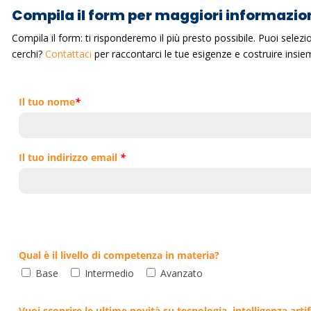
Compila il form per maggiori informazio
Compila il form: ti risponderemo il più presto possibile. Puoi selez
cerchi?
Contattaci
per raccontarci le tue esigenze e costruire ins
Il tuo nome
*
Il tuo indirizzo email
*
Qual è il livello di competenza in materia?
Base
Intermedio
Avanzato
Vuoi scoprire le ultime novità su tecnologia, intelligenza artif