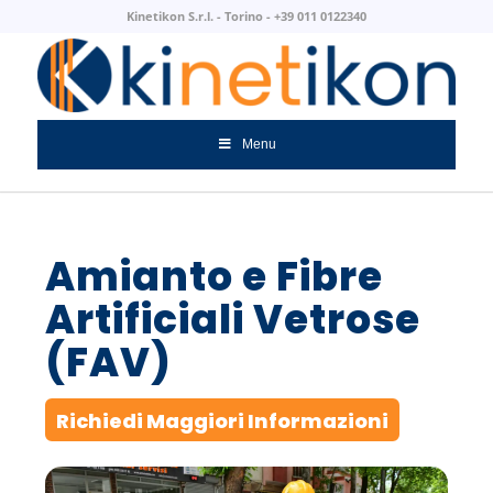
Kinetikon S.r.l. - Torino - +39 011 0122340
Menu
Amianto e Fibre
Artificiali Vetrose
(FAV)
Richiedi Maggiori Informazioni