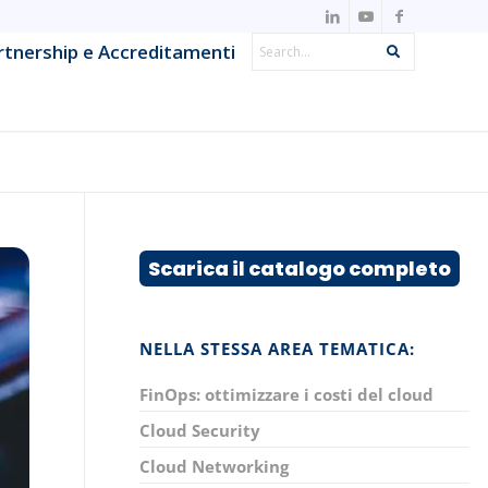
Search
rtnership e Accreditamenti
Search
IT Observability & Monitoring
Metodologie Agile & DevOps
Offensive Security & Penetration
ns
Testing
Scarica il catalogo completo
Project & IT Service Management
Strumenti e framework per lo sviluppo
NELLA STESSA AREA TEMATICA:
System Network & Operations
FinOps: ottimizzare i costi del cloud
Cloud Security
Cloud Networking