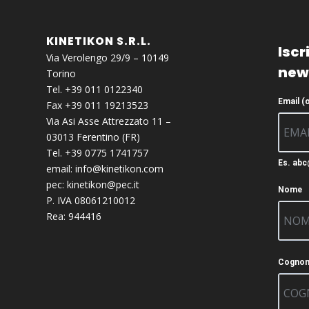
KINETIKON S.R.L.
Iscri
Via Verolengo 29/9 – 10149
new
Torino
Tel. +39 011 0122340
Email (
Fax +39 011 19213523
Via Asi Asse Attrezzato 11 –
03013 Ferentino (FR)
Tel. +39 0775 1741757
Es. ab
email:
info@kinetikon.com
pec:
kinetikon@pec.it
Nome
P. IVA 08061210012
Rea: 944416
Cogno