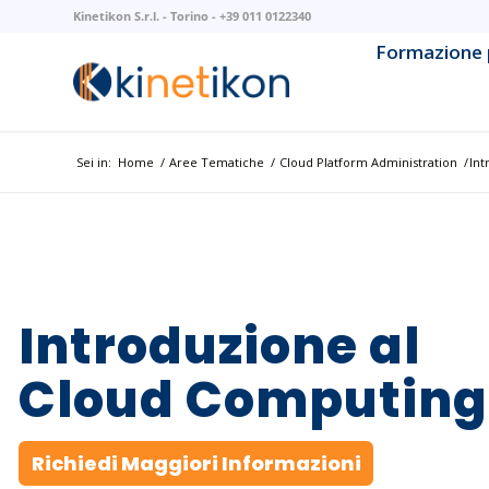
Kinetikon S.r.l. - Torino - +39 011 0122340
Formazione 
AI & Mach
AI Litera
Sei in:
Home
/
Aree Tematiche
/
Cloud Platform Administration
/
Int
Backend 
Business 
Cloud Na
Introduzione al
Cloud Pla
Cloud Computing
Cybersec
Richiedi Maggiori Informazioni