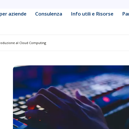
per aziende
Consulenza
Info utili e Risorse
Pa
ine Learning Engineering
Data & Business Intelligence
cy & Strategy
Database Management &
roduzione al Cloud Computing
Administration
Development
Defensive Security & Operatio
& Collaboration Platform
Digital Marketing
tive & Container Management
Frontend & Web Application
Development
tform Administration
Governance & Compliance
urity Fundamentals