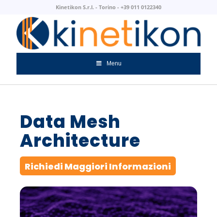
Kinetikon S.r.l. - Torino - +39 011 0122340
Menu
Data Mesh
Architecture
Richiedi Maggiori Informazioni