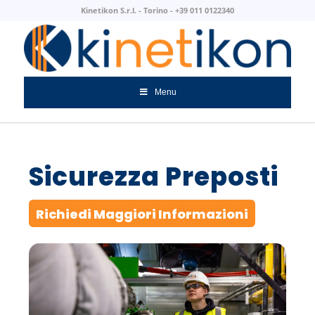
Kinetikon S.r.l. - Torino - +39 011 0122340
Menu
Sicurezza Preposti
Richiedi Maggiori Informazioni