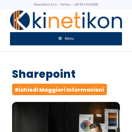
Kinetikon S.r.l. - Torino - +39 011 0122340
Menu
Sharepoint
Richiedi Maggiori Informazioni