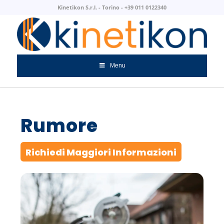
Kinetikon S.r.l. - Torino - +39 011 0122340
Menu
Rumore
Richiedi Maggiori Informazioni