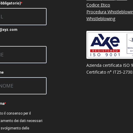
obbligatorio)
Codice Etico
Procedura Whistleblowi
Whistleblowing
c@xyz.com
Azienda certificata ISO 
Certificato n° IT25-273
me
rma
to il consenso per il
ttamento dei dati necessari
o svolgimento delle