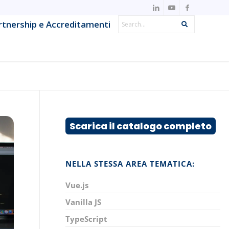
Search
rtnership e Accreditamenti
Search
IT Observability & Monitoring
Metodologie Agile & DevOps
Offensive Security & Penetration
ns
Testing
Scarica il catalogo completo
Project & IT Service Management
Strumenti e framework per lo sviluppo
NELLA STESSA AREA TEMATICA:
System Network & Operations
Vue.js
Vanilla JS
TypeScript