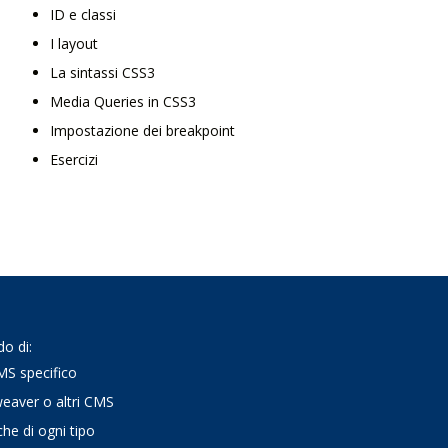
ID e classi
I layout
La sintassi CSS3
Media Queries in CSS3
Impostazione dei breakpoint
Esercizi
do di:
MS specifico
eaver o altri CMS
che di ogni tipo