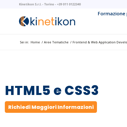
Kinetikon S.r.l. - Torino - +39 011 0122340
Formazione 
AI & Mach
AI Litera
Sei in:
Home
/
Aree Tematiche
/
Frontend & Web Application Deve
Backend 
Business 
Cloud Na
HTML5 e CSS3
Cloud Pla
Cybersec
Richiedi Maggiori Informazioni