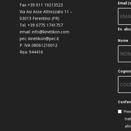
Email (
Fax +39 011 19213523
Via Asi Asse Attrezzato 11 –
03013 Ferentino (FR)
Tel. +39 0775 1741757
Es. ab
email:
info@kinetikon.com
pec:
kinetikon@pec.it
Nome
P. IVA 08061210012
Rea: 944416
Cogno
Confe
Pres
tra
all