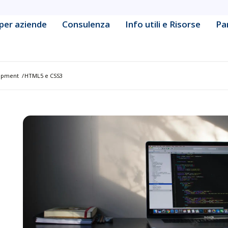
per aziende
Consulenza
Info utili e Risorse
Pa
ine Learning Engineering
Data & Business Intelligence
cy & Strategy
Database Management &
lopment
/
HTML5 e CSS3
Administration
Development
Defensive Security & Operatio
& Collaboration Platform
Digital Marketing
tive & Container Management
Frontend & Web Application
Development
tform Administration
Governance & Compliance
urity Fundamentals