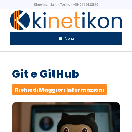
Kinetikon S.r.l. - Torino - +39 011 0122340
Menu
Git e GitHub
Richiedi Maggiori Informazioni