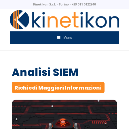
Kinetikon S.r.l. - Torino - +39 011 0122340
Menu
Analisi SIEM
Richiedi Maggiori Informazioni