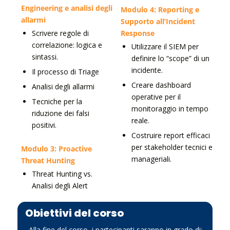
Engineering e analisi degli
Modulo 4: Reporting e
allarmi
Supporto all’Incident
Scrivere regole di
Response
correlazione: logica e
Utilizzare il SIEM per
sintassi.
definire lo “scope” di un
incidente.
Il processo di Triage
Creare dashboard
Analisi degli allarmi
operative per il
Tecniche per la
monitoraggio in tempo
riduzione dei falsi
reale.
positivi.
Costruire report efficaci
per stakeholder tecnici e
Modulo 3: Proactive
manageriali.
Threat Hunting
Threat Hunting vs.
Analisi degli Alert
Obiettivi del corso
Alla fine del corso, i partecipanti saranno in grado di: