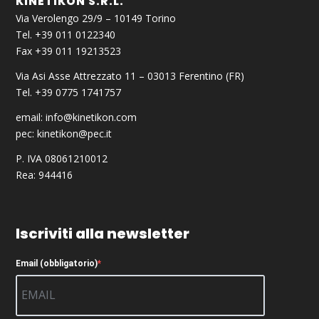
KINETIKON S.R.L.
Via Verolengo 29/9 – 10149 Torino
Tel. +39 011 0122340
Fax +39 011 19213523
Via Asi Asse Attrezzato 11 – 03013 Ferentino (FR)
Tel. +39 0775 1741757
email:
info@kinetikon.com
pec:
kinetikon@pec.it
P. IVA 08061210012
Rea: 944416
Iscriviti alla newsletter
Email (obbligatorio)