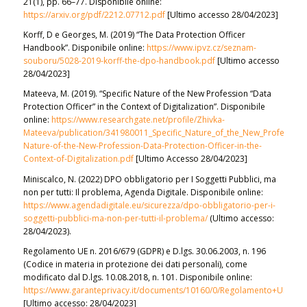
21(1), pp. 66–77. Disponibile online:
https://arxiv.org/pdf/2212.07712.pdf
[Ultimo accesso 28/04/2023]
Korff, D e Georges, M. (2019) “The Data Protection Officer
Handbook”. Disponibile online:
https://www.ipvz.cz/seznam-
souboru/5028-2019-korff-the-dpo-handbook.pdf
[Ultimo accesso
28/04/2023]
Mateeva, M. (2019). “Specific Nature of the New Profession “Data
Protection Officer” in the Context of Digitalization”. Disponibile
online:
https://www.researchgate.net/profile/Zhivka-
Mateeva/publication/341980011_Specific_Nature_of_the_New_Profession_D
Nature-of-the-New-Profession-Data-Protection-Officer-in-the-
Context-of-Digitalization.pdf
[Ultimo Accesso 28/04/2023]
Miniscalco, N. (2022) DPO obbligatorio per I Soggetti Pubblici, ma
non per tutti: Il problema, Agenda Digitale. Disponibile online:
https://www.agendadigitale.eu/sicurezza/dpo-obbligatorio-per-i-
soggetti-pubblici-ma-non-per-tutti-il-problema/
(Ultimo accesso:
28/04/2023).
Regolamento UE n. 2016/679 (GDPR) e D.lgs. 30.06.2003, n. 196
(Codice in materia in protezione dei dati personali), come
modificato dal D.lgs. 10.08.2018, n. 101. Disponibile online:
https://www.garanteprivacy.it/documents/10160/0/Regolamento+UE+201
[Ultimo accesso: 28/04/2023]