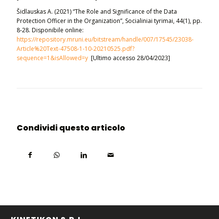
Šidlauskas A. (2021) “The Role and Significance of the Data
Protection Officer in the Organization”, Socialiniai tyrimai, 44(1), pp.
8-28. Disponibile online:
https://repository.mruni.eu/bitstream/handle/007/17545/23038-
Article%20Text-47508-1-10-20210525.pdf?
sequence=1&isAllowed=y
[Ultimo accesso 28/04/2023]
Condividi questo articolo